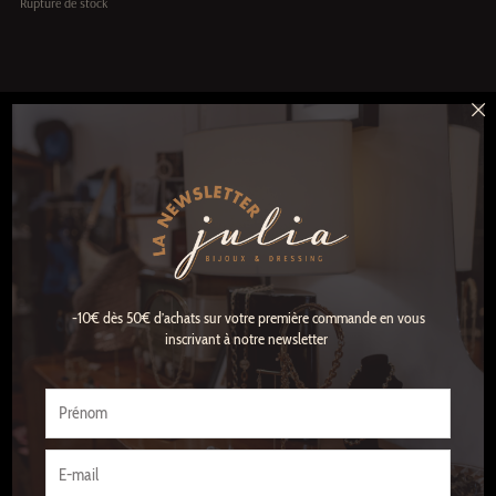
Rupture de stock
LES BOUCLES D’OREILLES DORÉES CAROLINE
NAJMAN AU CHARME TENDRE
Les
boucles d’oreilles dorées Caroline Najman Bella Cœur
revisitent l’allure
romantique du cœur avec une finesse toute contemporaine. Dorées à l’or fin,
elles se composent d’un délicat cœur ajouré, entièrement serti de zirconiums
blancs. Chaque facette réfléchit la lumière avec douceur, offrant un éclat subtil
et féminin. Une fine chaîne dorée prolonge le mouvement, apportant une
-10€ dès 50€ d’achats sur votre première commande en vous
touche de fluidité et de légèreté qui accompagne joliment les gestes du
inscrivant à notre newsletter
quotidien.
Prénom
Ces boucles d’oreilles jouent sur le contraste entre la symbolique du cœur —
intemporelle, universelle — et une silhouette moderne, discrète et élégante.
Elles illuminent le visage sans en faire trop : juste une lueur tendre, un petit
E-
détail qui capture l’attention de manière naturelle. Parfaites au quotidien, elles
mail
se marient aussi bien avec un look simple qu’avec une tenue plus habillée.