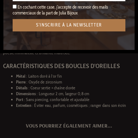
En cochant cette case, j'accepte de recevoir des mails
Grâce à leur légèreté et à leur forme épurée, les
boucles d’oreilles dorées
commerciaux de la part de Julia Bijoux
Caroline Najman Bella Cœur
se portent facilement toute la journée. Elles
séduiront autant les amatrices de bijoux fins que celles qui aiment créer des
S'INSCRIRE À LA NEWSLETTER
accumulations délicates. Livrées dans un écrin signé Caroline Najman, elles
constituent également une très belle idée de cadeau, symbolique et raffinée.
Une création qui reflète parfaitement l’ADN de la marque : élégance accessible,
poésie minimaliste et brillance maîtrisée.
CARACTÉRISTIQUES DES BOUCLES D’OREILLES
Métal
: Laiton doré à l’or fin
Pierre
: Oxyde de zirconium
Détails
: Coeur sertie + chaîne dorée
Dimensions
: Longueur 2 cm, largeur 0,8 cm
Port
: Sans piercing, confortable et ajustable
Entretien
: Éviter eau, parfum, cosmétiques ; ranger dans son écrin
VOUS POURRIEZ ÉGALEMENT AIMER...