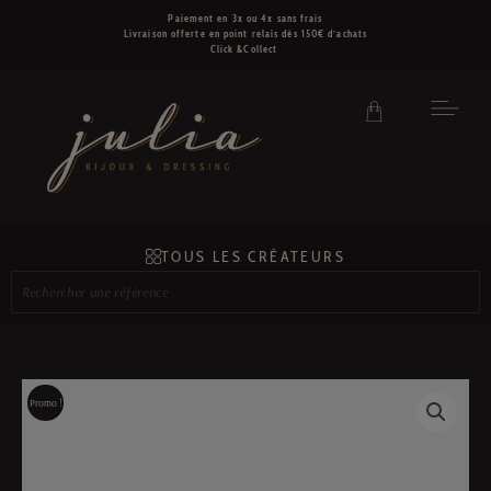
Aller
Paiement en 3x ou 4x sans frais
au
Livraison offerte en point relais dès 150€ d’achats
contenu
Click &Collect
TOUS LES CRÉATEURS
Rechercher
une
référence
Promo !