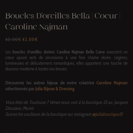
Boucles D’oreilles Bella | Coeur |
Caroline Najman
LE
LE
60,00
€
42,00
€
PRIX
PRIX
INITIAL
ACTUEL
Les
boucles d’oreilles dorées Caroline Najman Bella Cœur
associent un
ÉTAIT :
EST :
cœur ajouré serti de zirconiums à une fine chaîne dorée. Légères,
60,00€.
42,00€.
lumineuses et délicatement romantiques, elles apportent une touche de
douceur moderne à toutes vos tenues.
Découvrez les autres bijoux de notre créatrice
Caroline Najman
sélectionnés par
Julia Bijoux & Dressing
Vous êtes de Toulouse ? Venez nous voir à la boutique 23 av. Jacques
Douzans, Muret.
Suivez les coulisses de la boutique sur instagram
@juliaboutique31